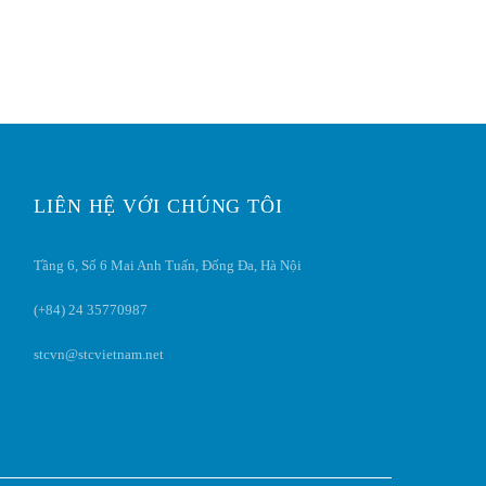
LIÊN HỆ VỚI CHÚNG TÔI
Tầng 6, Số 6 Mai Anh Tuấn, Đống Đa, Hà Nội
(+84) 24 35770987
stcvn@stcvietnam.net