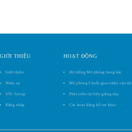
GIỚI THIỆU
HOẠT ĐỘNG
Giới thiệu
Hệ thống Mô phỏng hàng hải
Nhân sự
Mô phỏng Chuỗi giao nhận vận tải
STC-Group
Phát triển tài liệu giảng dạy
Đăng nhập
Các hoạt động hỗ trợ khác