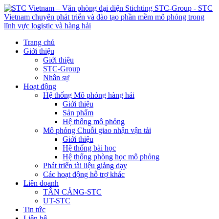
Trang chủ
Giới thiệu
Giới thiệu
STC-Group
Nhân sự
Hoạt động
Hệ thống Mô phỏng hàng hải
Giới thiệu
Sản phẩm
Hệ thống mô phỏng
Mô phỏng Chuỗi giao nhận vận tải
Giới thiệu
Hệ thống bài học
Hệ thống phòng học mô phỏng
Phát triển tài liệu giảng dạy
Các hoạt động hỗ trợ khác
Liên doanh
TÂN CẢNG-STC
UT-STC
Tin tức
Liên hệ