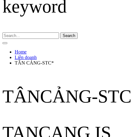
keyword
Search
Home
Liên doanh
TÂN CẢNG-STC*
TÂNCẢNG-STC
TANCANG IS