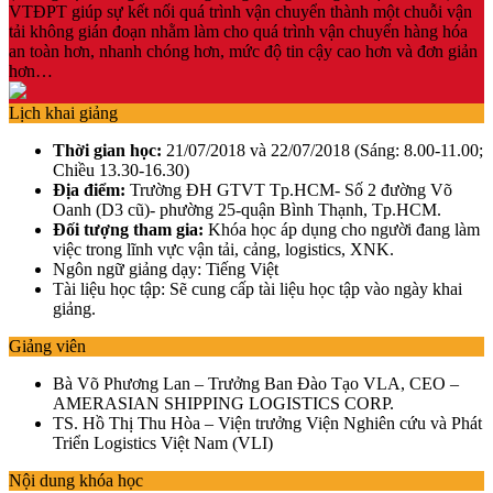
VTĐPT giúp sự kết nối quá trình vận chuyển thành một chuỗi vận
tải không gián đoạn nhằm làm cho quá trình vận chuyển hàng hóa
an toàn hơn, nhanh chóng hơn, mức độ tin cậy cao hơn và đơn giản
hơn…
Lịch khai giảng
Thời gian học:
21/07/2018 và 22/07/2018 (Sáng: 8.00-11.00;
Chiều 13.30-16.30)
Địa điểm:
Trường ĐH GTVT Tp.HCM- Số 2 đường Võ
Oanh (D3 cũ)- phường 25-quận Bình Thạnh, Tp.HCM.
Đối tượng tham gia:
Khóa học áp dụng cho người đang làm
việc trong lĩnh vực vận tải, cảng, logistics, XNK.
Ngôn ngữ giảng dạy: Tiếng Việt
Tài liệu học tập: Sẽ cung cấp tài liệu học tập vào ngày khai
giảng.
Giảng viên
Bà Võ Phương Lan – Trưởng Ban Đào Tạo VLA, CEO –
AMERASIAN SHIPPING LOGISTICS CORP.
TS. Hồ Thị Thu Hòa – Viện trưởng Viện Nghiên cứu và Phát
Triển Logistics Việt Nam (VLI)
Nội dung khóa học