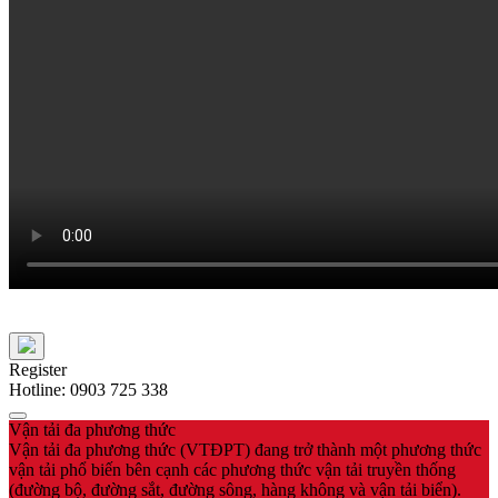
Register
Hotline: 0903 725 338
Vận tải đa phương thức
Vận tải đa phương thức (VTĐPT) đang trở thành một phương thức
vận tải phổ biến bên cạnh các phương thức vận tải truyền thống
(đường bộ, đường sắt, đường sông, hàng không và vận tải biển).