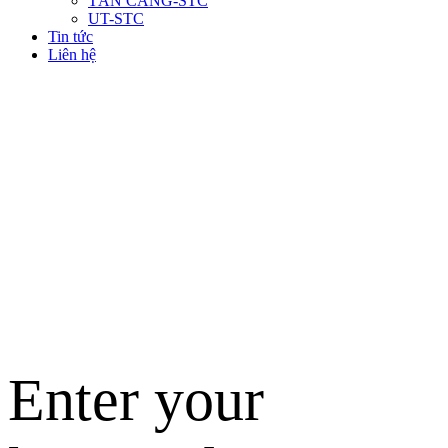
TÂN CẢNG-STC
UT-STC
Tin tức
Liên hệ
Enter your