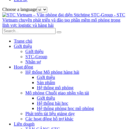
Choose a language
Trang chủ
Giới thiệu
Giới thiệu
STC-Group
Nhân sự
Hoạt động
Hệ thống Mô phỏng hàng hải
Giới thiệu
Sản phẩm
Hệ thống mô phỏng
Mô phỏng Chuỗi giao nhận vận tải
Giới thiệu
Hệ thống bài học
Hệ thống phòng học mô phỏng
Phát triển tài liệu giảng dạy
Các hoạt động hỗ trợ khác
Liên doanh